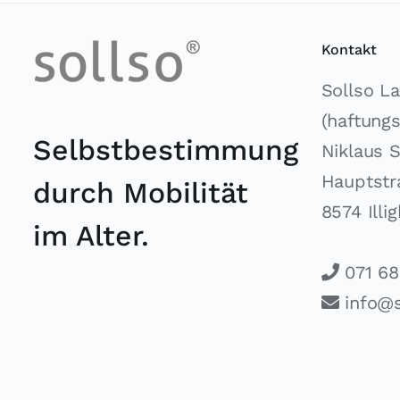
Kontakt
Sollso L
(haftung
Selbstbestimmung
Niklaus 
Hauptstr
durch Mobilität
8574 Illi
im Alter.
071 68
info@s