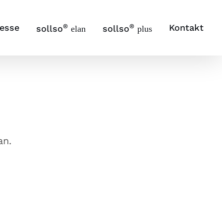
resse
®
®
Kontakt
sollso
sollso
elan
plus
an.